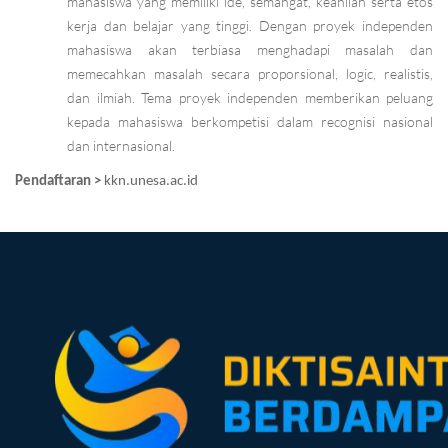
mahasiswa yang memiliki ide, semangat, keahlian serta etos
kerja dan belajar yang tinggi. Dengan proyek independen
mahasiswa akan terbiasa menghadapi masalah dan
memecahkan masalah secara proporsional, logic, realistis,
dan ilmiah. Tema proyek independen memberikan peluang
kepada mahasiswa berkompetisi dalam recognisi nasional
dan internasional.
Pendaftaran >
kkn.unesa.ac.id