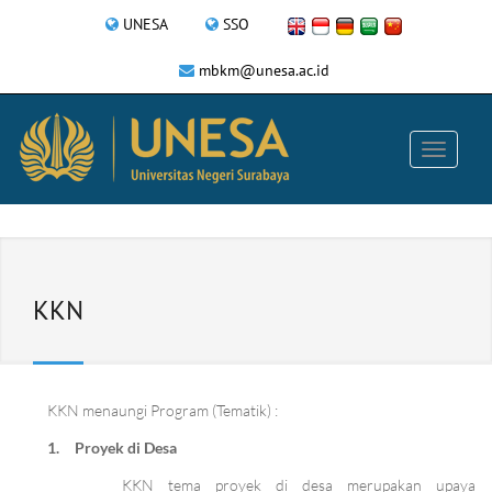
UNESA
SSO
mbkm@unesa.ac.id
KKN
KKN menaungi Program (Tematik) :
1.
Proyek di Desa
KKN tema proyek di desa merupakan upaya